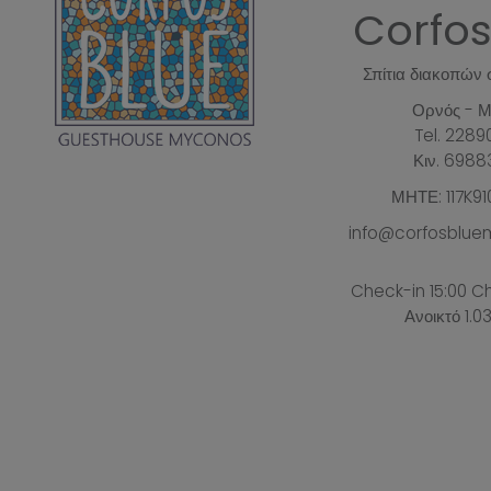
Corfos
Σπίτια διακοπών
Ορνός - Μ
Tel.
2289
Κιν.
6988
ΜΗΤΕ: 117K91
info@corfosblu
Check-in 15:00 Ch
Ανοικτό 1.03