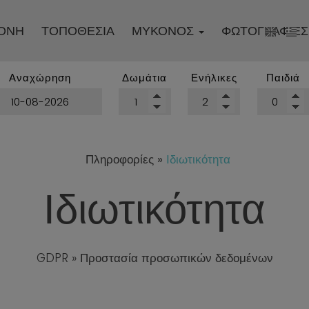
ΟΝΉ
ΤΟΠΟΘΕΣΊΑ
ΜΎΚΟΝΟΣ
ΦΩΤΟΓΡΑΦΊΕΣ
Η πόλη της Μυκόνου
Αναχώρηση
Δωμάτια
Ενήλικες
Παιδιά
Παραλίες
Αγορές στη Μύκονο
Χρήσιμες πληροφορίες
Πληροφορίες
»
Ιδιωτικότητα
Ιδιωτικότητα
GDPR » Προστασία προσωπικών δεδομένων