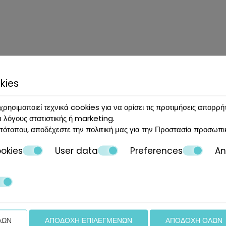
άλλες ανακοινώσεις
κά στατιστικά δεδομένα (πρόγραμμα περιήγησης, γεωγραφ
τηση των αναγκών των πελατών μας.
 να λαμβάνουν την άδεια των γονέων τους πριν υποβάλλουν
kies
.
χρησιμοποιεί τεχνικά cookies για να ορίσει τις προτιμήσεις απορρή
α λόγους στατιστικής ή marketing.
τότοπου, αποδέχεστε την πολιτική μας για την
Προστασία προσωπι
okies
User data
Preferences
An
ΛΩΝ
ΑΠΟΔΟΧΉ ΕΠΙΛΕΓΜΈΝΩΝ
ΑΠΟΔΟΧΉ ΌΛΩΝ