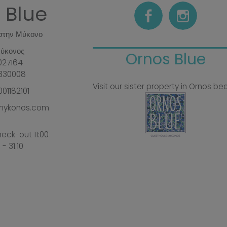
 Blue
 στην Μύκονο
ύκονος
Ornos Blue
027164
330008
Visit our sister property in Ornos b
001182101
emykonos.com
eck-out 11:00
 - 31.10