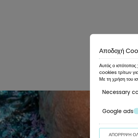
Να σας ενημερώνει για προσφορές
Να σας αποστέλλει έντυπα ή άλλη αλληλογραφία
Να σας αποστέλλει ηλεκτρονικώς δελτία τύπου ή 
Να σας παραδίδει προϊόντα ή βραβεία
Η επιχείρησή μας μπορεί να χρησιμοποιεί μη προσωπι
συνεχώς τον ιστότοπό μας για την καλύτερη εξυπηρέ
Συνιστούμε σε παιδιά και νέους ηλικίας κάτω των 18
Αποδοχή Coo
Το website μας λειτουργεί σε ασφαλή περιβάλλον SSL
Αυτός ο ιστότοπος 
cookies τρίτων γι
Με τη χρήση του ισ
Necessary co
Google ads
ΑΠΌΡΡΙΨΗ Ό