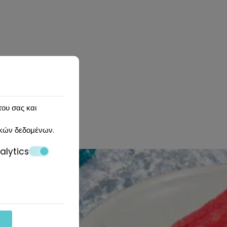
ική τοποθεσία κ.λπ.) προκειμένου να βελτιώνει
 προσωπικά τους στοιχεία στο website.
του σας και
κών δεδομένων
.
alytics