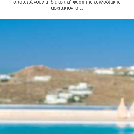
αποτυπώνουν τη διακριτική φύση της κυκλαδίτικης
αρχιτεκτονικής.
Superb view
Overlooking Mykonos island &
Korfos beach