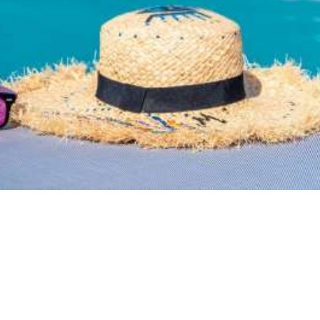
Guesthouses
Fully equipped holiday houses with
pool.
Τι σας προσφέρουμε