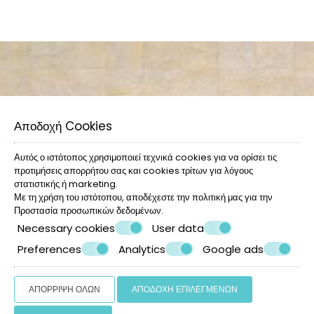
Αποδοχή Cookies
Αυτός ο ιστότοπος χρησιμοποιεί τεχνικά cookies για να ορίσει τις
προτιμήσεις απορρήτου σας και cookies τρίτων για λόγους
στατιστικής ή marketing.
Με τη χρήση του ιστότοπου, αποδέχεστε την πολιτική μας για την
Προστασία προσωπικών δεδομένων
.
Necessary cookies
User data
Πολυτέλεια & άνεση
Preferences
Analytics
Google ads
ΑΠΌΡΡΙΨΗ ΌΛΩΝ
ΑΠΟΔΟΧΉ ΕΠΙΛΕΓΜΈΝΩΝ